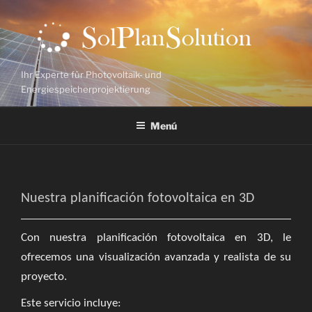
Saltar
al
contenido
Ihr Experte für Photovoltaik- und
Energiespeicherprojektierung
Menú
Nuestra planificación fotovoltaica en 3D
Con nuestra planificación fotovoltaica en 3D, le
ofrecemos una visualización avanzada y
realista de su
proyecto.
Este servicio incluye: